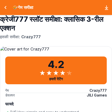
गेम समीक्षा
क्रेजी777 स्लॉट समीक्षा: क्लासिक 3-रील
एक्शन
इसकी समीक्षा:
Crazy777
4.2
हमारी रेटिंग
गेम
Crazy777
डेवलपर
JILI Games
फायदे