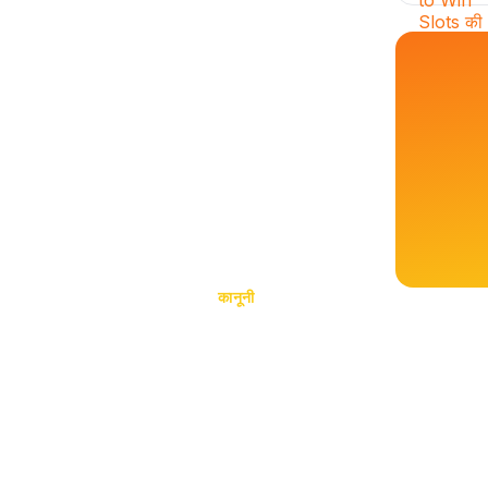
कानूनी
गोपनीयता नीति
सेवा की शर्तें
जिम्मेदार गेमING