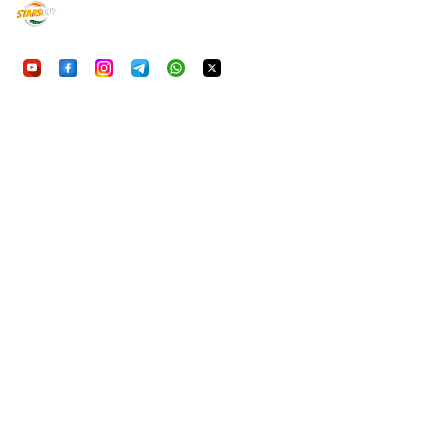
UU7Game
निष्पक्ष, सुरक्षित और रोमांचक ऑनलाइन गेमिंग का अनुभव करें। आ
हमारी प्राथमिकता है।
क्विकलिंक्स
होम
गेम्स
FAQ
हमारे बारे में
कानूनी
गोपनीयता नीति
सेवा की शर्तें
जिम्मेदार गेमING