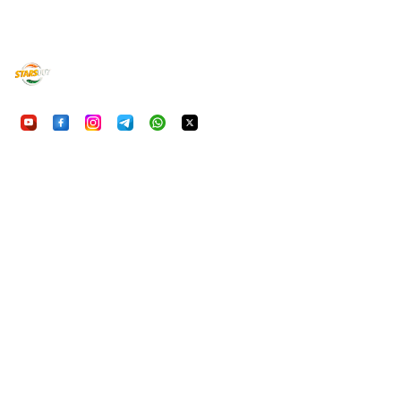
UU7Game
निष्पक्ष, सुरक्षित और रोमांचक ऑनलाइन गेमिंग का अनुभव करें। आ
हमारी प्राथमिकता है।
क्विकलिंक्स
होम
गेम्स
FAQ
हमारे बारे में
कानूनी
गोपनीयता नीति
सेवा की शर्तें