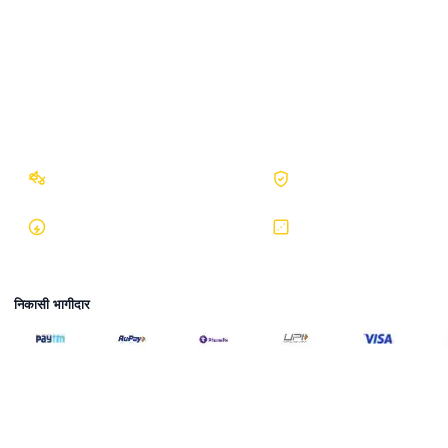
गोपनीयता नीति
सेवा की शर्तें
जिम्मेदार गेमING
अखंडता और सुरक्षा
नो बॉट गारंटी
ISO प्रमाणित
तुरंत निकासी
RNG प्रमाणित
निकासी भागीदार
अस्वीकरण:
सेवाएं असम, अरुणाचल प्रदेश, आंध्र प्रदेश, तेलंगाना, ओडिशा और नागालैंड में
उप
हैं।