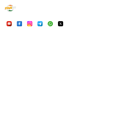
UU7Game
निष्पक्ष, सुरक्षित और रोमांचक ऑनलाइन गेमिंग का अनुभव करें। आ
हमारी प्राथमिकता है।
क्विकलिंक्स
होम
गेम्स
FAQ
हमारे बारे में
कानूनी
गोपनीयता नीति
सेवा की शर्तें
जिम्मेदार गेमING