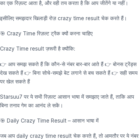
का एक रिज़ल्ट आता है, और वही तय करता है कि आप जीतेंगे या नहीं।
इसीलिए समझदार खिलाड़ी रोज़ crazy time result चेक करते हैं।
🎯 Crazy Time रिज़ल्ट ट्रैक क्यों करना चाहिए
Crazy Time result ज़रूरी है क्योंकि:
👉 आप समझ सकते हैं कि कौन-से नंबर बार-बार आते हैं 👉 बोनस ट्रेंड्स
देख सकते हैं 👉 बिना सोचे-समझे बेट लगाने से बच सकते हैं 👉 सही समय
पर खेल सकते हैं
Starsuu7 पर ये सभी रिज़ल्ट आसान भाषा में समझाए जाते हैं, ताकि आप
बिना तनाव गेम का आनंद ले सकें।
🎯 Daily Crazy Time Result – आसान भाषा में
जब आप daily crazy time result चेक करते हैं, तो आमतौर पर ये नंबर