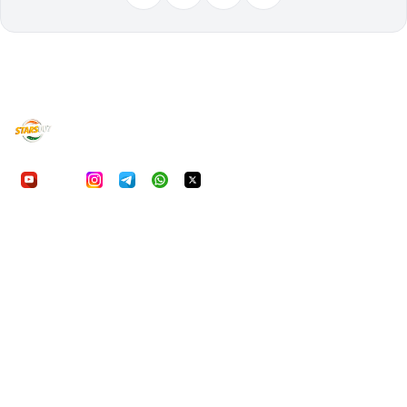
UU7Game
निष्पक्ष, सुरक्षित और रोमांचक ऑनलाइन गेमिंग का अनुभव करें। आ
हमारी प्राथमिकता है।
क्विकलिंक्स
होम
गेम्स
FAQ
हमारे बारे में
कानूनी