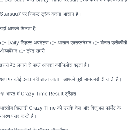
Starsuu7 पर रिज़ल्ट ट्रैक करना आसान है।
यहाँ आपको मिलता है:
👉 Daily रिज़ल्ट अपडेट्स 👉 आसान एक्सप्लनेशन 👉 बोनस फ्रीक्वेंसी
ऑब्ज़र्वेशन 👉 ट्रेंड समरी
इससे बेट लगाने से पहले आपका कॉन्फिडेंस बढ़ता है।
आप पर कोई दबाव नहीं डाला जाता। आपको पूरी जानकारी दी जाती है।
🎯 भारत में Crazy Time Result ट्रेंड्स
भारतीय खिलाड़ी Crazy Time को उसके तेज़ और विज़ुअल फॉर्मेट के
कारण पसंद करते हैं।