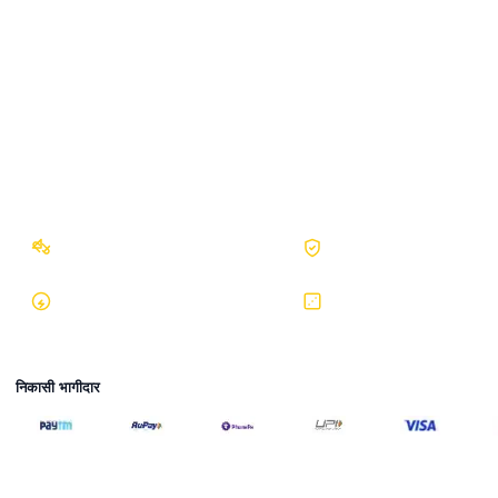
गोपनीयता नीति
सेवा की शर्तें
जिम्मेदार गेमING
अखंडता और सुरक्षा
नो बॉट गारंटी
ISO प्रमाणित
तुरंत निकासी
RNG प्रमाणित
निकासी भागीदार