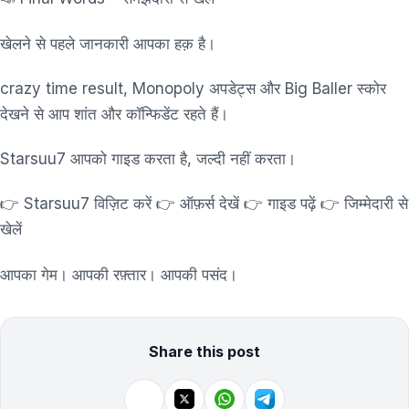
खेलने से पहले जानकारी आपका हक़ है।
crazy time result, Monopoly अपडेट्स और Big Baller स्कोर
देखने से आप शांत और कॉन्फिडेंट रहते हैं।
Starsuu7 आपको गाइड करता है, जल्दी नहीं करता।
👉 Starsuu7 विज़िट करें 👉 ऑफ़र्स देखें 👉 गाइड पढ़ें 👉 जिम्मेदारी से
खेलें
आपका गेम। आपकी रफ़्तार। आपकी पसंद।
Share this post