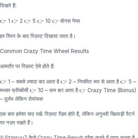
दिखते हैं:
👉 1 👉 2 👉 5 👉 10 👉 बोनस गेम्स
हर स्पिन के बाद रिज़ल्ट दिखाया जाता है।
Common Crazy Time Wheel Results
आमतौर पर रिज़ल्ट ऐसे होते हैं:
👉 1 – सबसे ज़्यादा बार आता है 👉 2 – नियमित रूप से आता है 👉 5 –
मध्यम फ्रीक्वेंसी 👉 10 – कम बार आता है 👉 Crazy Time (Bonus)
– दुर्लभ लेकिन रोमांचक
एक बात हमेशा याद रखें: रिज़ल्ट रैंडम होते हैं, लेकिन अनुभवी खिलाड़ी पैटर्न
पर नज़र रखते हैं।
🃏 Starsuu7 कैसे Crazy Time Result ट्रैक करने में मदद करता है