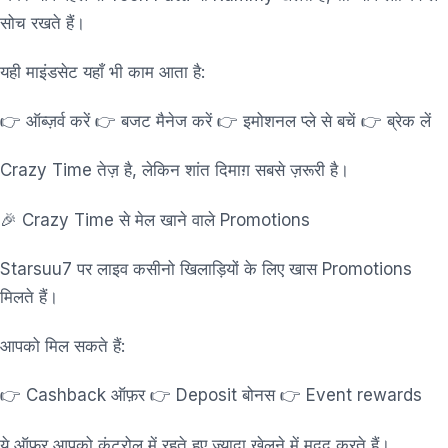
सोच रखते हैं।
यही माइंडसेट यहाँ भी काम आता है:
👉 ऑब्ज़र्व करें 👉 बजट मैनेज करें 👉 इमोशनल प्ले से बचें 👉 ब्रेक लें
Crazy Time तेज़ है, लेकिन शांत दिमाग़ सबसे ज़रूरी है।
🎉 Crazy Time से मेल खाने वाले Promotions
Starsuu7 पर लाइव कसीनो खिलाड़ियों के लिए खास Promotions
मिलते हैं।
आपको मिल सकते हैं:
👉 Cashback ऑफ़र 👉 Deposit बोनस 👉 Event rewards
ये ऑफ़र आपको कंट्रोल में रहते हुए ज़्यादा खेलने में मदद करते हैं।