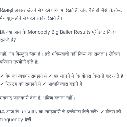
खिलाड़ी अक्सर खेलने से पहले परिणाम देखते हैं, ठीक वैसे ही जैसे क्रिकेट
मैच शुरू होने से पहले स्कोर देखते हैं।
🎱 क्या आज के Monopoly Big Baller Results प्रेडिक्ट किए जा
सकते हैं?
नहीं, गेम बिल्कुल रैंडम है। इसे भविष्यवाणी नहीं किया जा सकता। लेकिन
परिणाम उपयोगी होते हैं:
✔ गेम का व्यवहार समझने में ✔ यह जानने में कि बोनस कितनी बार आते हैं
✔ सिस्टम को समझने में ✔ आत्मविश्वास बढ़ाने में
मकसद जानकारी देना है, भविष्य बताना नहीं।
🎱 आज के Results का समझदारी से इस्तेमाल कैसे करें? ✔ बोनस की
frequency देखें