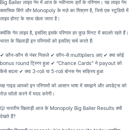
Big Baller लाइव गेम में आज के नवीनतम ड्रॉ के परिणाम। यह लाइव गेम
क्लासिक बिंगो और Monopoly के मज़े का मिश्रण है, जिसे एक स्टूडियो में
लाइव होस्ट के साथ खेला जाता है।
क्योंकि गेम लाइव है, इसलिए इसके परिणाम हर कुछ मिनट में बदलते रहते हैं।
भारत के खिलाड़ी इन परिणामों को इसलिए सर्च करते हैं:
✔ कौन-कौन से नंबर निकले ✔ कौन-से multipliers आए ✔ क्या कोई
bonus round ट्रिगर हुआ ✔ “Chance Cards” ने payout को
कैसे बदला ✔ क्या 3-roll या 5-roll बोनस गेम सक्रिय हुआ
यह गाइड आपको इन परिणामों को आसान भाषा में समझने और अपडेट्स को
रोज़ फॉलो करने में मदद करेगी।
🎲 भारतीय खिलाड़ी आज के Monopoly Big Baller Results क्यों
देखते हैं?