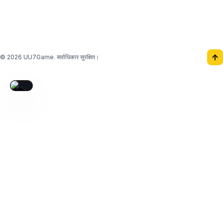
अस्वीकरण:
सेवाएं असम, अरुणाचल प्रदेश, आंध्र प्रदेश, तेलंगाना, ओडिशा और नागालैंड में
उप
हैं।
18+
आयु के खिलाड़ियों के लिए। कृपया जिम्मेदारी से खेलें।
↑
© 2026 UU7Game. सर्वाधिकार सुरक्षित।