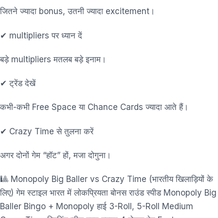
जितने ज्यादा bonus, उतनी ज्यादा excitement।
✔ multipliers पर ध्यान दें
बड़े multipliers मतलब बड़े इनाम।
✔ ट्रेंड देखें
कभी-कभी Free Space या Chance Cards ज्यादा आते हैं।
✔ Crazy Time से तुलना करें
अगर दोनों गेम “हॉट” हों, मजा दोगुना।
🎱 Monopoly Big Baller vs Crazy Time (भारतीय खिलाड़ियों के
लिए) गेम स्टाइल भारत में लोकप्रियता बोनस राउंड स्पीड Monopoly Big
Baller Bingo + Monopoly हाई 3-Roll, 5-Roll Medium