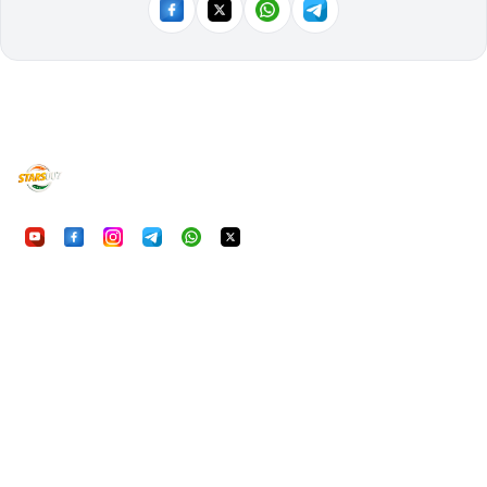
UU7Game
निष्पक्ष, सुरक्षित और रोमांचक ऑनलाइन गेमिंग का अनुभव करें। आ
हमारी प्राथमिकता है।
क्विकलिंक्स
होम
गेम्स
FAQ
हमारे बारे में