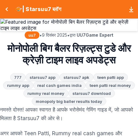
| Starsuu7 ब्लॉग
9 दिसंबर 2025
द्वारा
UU7Game Expert
•
•
uu7
मोनोपोली बिग बैलर रिज़ल्ट्स टुडे और
क्रेज़ी टाइम लाइव अपडेट्स
777
starsuu7 app
starsuu7 apk
teen patti app
rummy app
real cash games india
teen patti real money
rummy real money
starsuu7 download
monopoly big baller results today
नमस्ते दोस्त! आपका स्वागत है आपके भरोसेमंद गेमिंग गाइड में, जो आपको
मिलता है Starsuu7 की ओर से।
अगर आपको Teen Patti, Rummy real cash games और