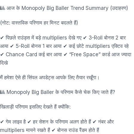
🎱 आज के Monopoly Big Baller Trend Summary (उदाहरण)
(नोट: वास्तविक परिणाम हर मिनट बदलते हैं)
✔ पिछले राउंड्स में बड़े multipliers देखे गए ✔ 3-Roll बोनस 2 बार
आया ✔ 5-Roll बोनस 1 बार आया ✔ कई छोटे multipliers एक्टिव रहे
✔ Chance Card कई बार आया ✔ “Free Space” कार्ड आज ज्यादा
दिखे
मैं हमेशा ऐसे ही सिंपल अपडेट्स आपके लिए तैयार रखूँगा।
🎱 Monopoly Big Baller के परिणाम कैसे चेक किए जाते हैं?
खिलाड़ी परिणाम इसलिए देखते हैं क्योंकि:
✔ गेम लाइव है ✔ हर सेशन के परिणाम अलग होते हैं ✔ नंबर और
multipliers मायने रखते हैं ✔ बोनस राउंड रैंडम होते हैं