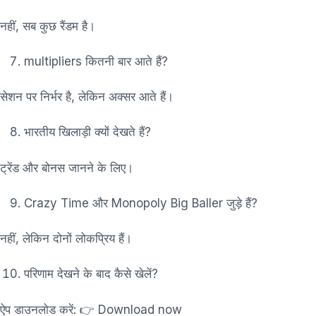
नहीं, सब कुछ रैंडम है।
multipliers कितनी बार आते हैं?
सेशन पर निर्भर है, लेकिन अक्सर आते हैं।
भारतीय खिलाड़ी क्यों देखते हैं?
ट्रेंड और बोनस जानने के लिए।
Crazy Time और Monopoly Big Baller जुड़े हैं?
नहीं, लेकिन दोनों लोकप्रिय हैं।
परिणाम देखने के बाद कैसे खेलें?
ऐप डाउनलोड करें: 👉 Download now