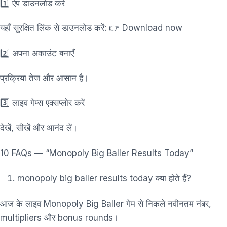
1️⃣ ऐप डाउनलोड करें
यहाँ सुरक्षित लिंक से डाउनलोड करें: 👉 Download now
2️⃣ अपना अकाउंट बनाएँ
प्रक्रिया तेज और आसान है।
3️⃣ लाइव गेम्स एक्सप्लोर करें
देखें, सीखें और आनंद लें।
10 FAQs — “Monopoly Big Baller Results Today”
monopoly big baller results today क्या होते हैं?
आज के लाइव Monopoly Big Baller गेम से निकले नवीनतम नंबर,
multipliers और bonus rounds।