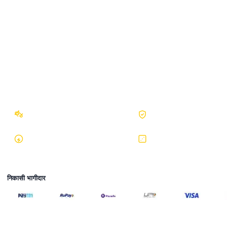
गोपनीयता नीति
सेवा की शर्तें
जिम्मेदार गेमING
अखंडता और सुरक्षा
नो बॉट गारंटी
ISO प्रमाणित
तुरंत निकासी
RNG प्रमाणित
निकासी भागीदार