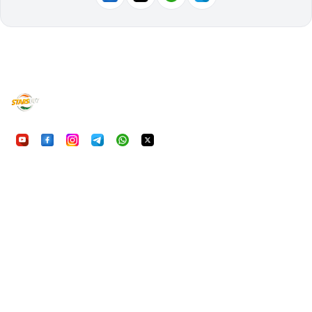
UU7Game
निष्पक्ष, सुरक्षित और रोमांचक ऑनलाइन गेमिंग का अनुभव करें। आ
हमारी प्राथमिकता है।
क्विकलिंक्स
होम
गेम्स
FAQ
हमारे बारे में
कानूनी