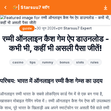
| Starsuu7 ब्लॉग
30 जून 2026
द्वारा
Starsuu7 Expert
•
•
guide
रम्मी ऑनलाइन कैश गेम ऐप डाउनलोड -
कभी भी, कहीं भी असली पैसा जीतें!
casino
tips
rummy
bonus
slots
rules
परिचय: भारत में ऑनलाइन रम्मी कैश गेम्स का उदय
ऑनलाइन रम्मी भारत के सबसे लोकप्रिय कार्ड गेम में से एक बन गया है,
खासकर मोबाइल गेमिंग स्पेस में। रम्मी ऑनलाइन कैश गेम ऐप्स की उपलब्धता
के साथ, पूरे भारत के खिलाड़ी अब अपने स्मार्टफोन पर असली पैसे वाले रम्मी