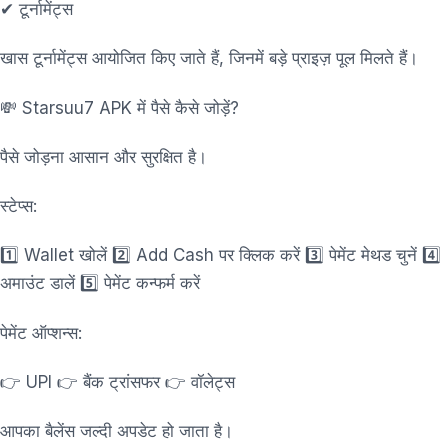
✔ टूर्नामेंट्स
खास टूर्नामेंट्स आयोजित किए जाते हैं, जिनमें बड़े प्राइज़ पूल मिलते हैं।
💸 Starsuu7 APK में पैसे कैसे जोड़ें?
पैसे जोड़ना आसान और सुरक्षित है।
स्टेप्स:
1️⃣ Wallet खोलें 2️⃣ Add Cash पर क्लिक करें 3️⃣ पेमेंट मेथड चुनें 4️⃣
अमाउंट डालें 5️⃣ पेमेंट कन्फर्म करें
पेमेंट ऑप्शन्स:
👉 UPI 👉 बैंक ट्रांसफर 👉 वॉलेट्स
आपका बैलेंस जल्दी अपडेट हो जाता है।