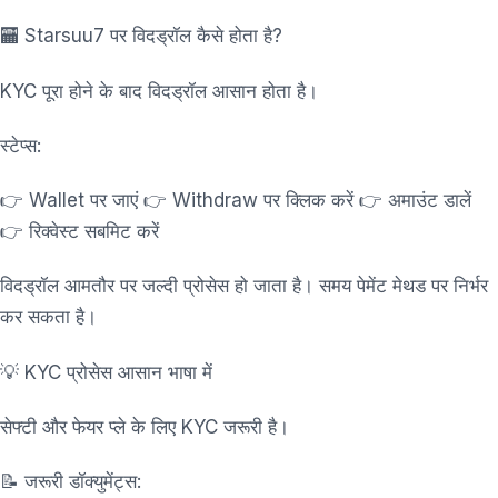
🏧 Starsuu7 पर विदड्रॉल कैसे होता है?
KYC पूरा होने के बाद विदड्रॉल आसान होता है।
स्टेप्स:
👉 Wallet पर जाएं 👉 Withdraw पर क्लिक करें 👉 अमाउंट डालें
👉 रिक्वेस्ट सबमिट करें
विदड्रॉल आमतौर पर जल्दी प्रोसेस हो जाता है। समय पेमेंट मेथड पर निर्भर
कर सकता है।
💡 KYC प्रोसेस आसान भाषा में
सेफ्टी और फेयर प्ले के लिए KYC जरूरी है।
📝 जरूरी डॉक्युमेंट्स: