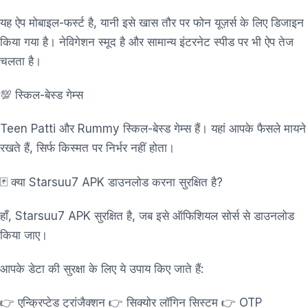
यह ऐप मोबाइल-फर्स्ट है, यानी इसे खास तौर पर फोन यूज़र्स के लिए डिजाइन
किया गया है। नेविगेशन स्मूद है और सामान्य इंटरनेट स्पीड पर भी ऐप तेज
चलता है।
💯 स्किल-बेस्ड गेम्स
Teen Patti और Rummy स्किल-बेस्ड गेम्स हैं। यहां आपके फैसले मायने
रखते हैं, सिर्फ किस्मत पर निर्भर नहीं होता।
🃏 क्या Starsuu7 APK डाउनलोड करना सुरक्षित है?
हाँ, Starsuu7 APK सुरक्षित है, जब इसे ऑफिशियल सोर्स से डाउनलोड
किया जाए।
आपके डेटा की सुरक्षा के लिए ये उपाय किए जाते हैं:
👉 एन्क्रिप्टेड ट्रांजैक्शन 👉 सिक्योर लॉगिन सिस्टम 👉 OTP