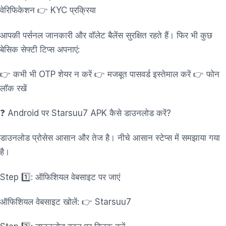
वेरिफिकेशन 👉 KYC प्रक्रिया
आपकी पर्सनल जानकारी और वॉलेट बैलेंस सुरक्षित रहते हैं। फिर भी कुछ
बेसिक सेफ्टी टिप्स अपनाएं:
👉 कभी भी OTP शेयर न करें 👉 मजबूत पासवर्ड इस्तेमाल करें 👉 फोन
लॉक रखें
❓ Android पर Starsuu7 APK कैसे डाउनलोड करें?
डाउनलोड प्रोसेस आसान और तेज है। नीचे आसान स्टेप्स में समझाया गया
है।
Step 1️⃣: ऑफिशियल वेबसाइट पर जाएं
ऑफिशियल वेबसाइट खोलें: 👉 Starsuu7