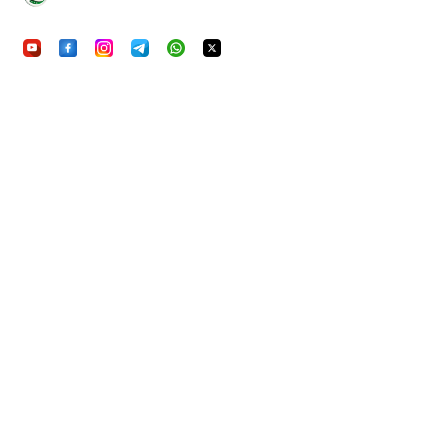
हमारी प्राथमिकता है।
क्विकलिंक्स
होम
गेम्स
FAQ
हमारे बारे में
कानूनी
गोपनीयता नीति
सेवा की शर्तें
जिम्मेदार गेमING