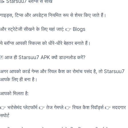
📝 Starsuu7 ब्लॉग्स से सीखें
गाइड्स, टिप्स और अपडेट्स नियमित रूप से शेयर किए जाते हैं।
और स्ट्रेटेजी सीखने के लिए यहां जाएं: 👉 Blogs
ये ब्लॉग्स आपकी स्किल्स को धीरे-धीरे बेहतर बनाते हैं।
🃏 आज ही Starsuu7 APK क्यों डाउनलोड करें?
अगर आपको कार्ड गेम्स और रियल कैश का रोमांच पसंद है, तो Starsuu7
आपके लिए ही बना है।
आपको मिलता है:
👉 भरोसेमंद प्लेटफॉर्म 👉 तेज गेमप्ले 👉 रियल कैश रिवॉर्ड्स 👉 मददगार
सपोर्ट