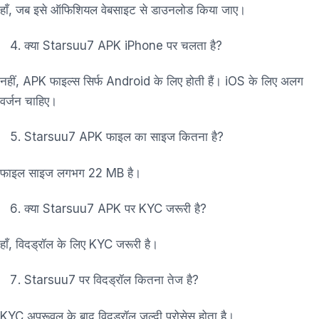
हाँ, जब इसे ऑफिशियल वेबसाइट से डाउनलोड किया जाए।
क्या Starsuu7 APK iPhone पर चलता है?
नहीं, APK फाइल्स सिर्फ Android के लिए होती हैं। iOS के लिए अलग
वर्जन चाहिए।
Starsuu7 APK फाइल का साइज कितना है?
फाइल साइज लगभग 22 MB है।
क्या Starsuu7 APK पर KYC जरूरी है?
हाँ, विदड्रॉल के लिए KYC जरूरी है।
Starsuu7 पर विदड्रॉल कितना तेज है?
KYC अप्रूवल के बाद विदड्रॉल जल्दी प्रोसेस होता है।