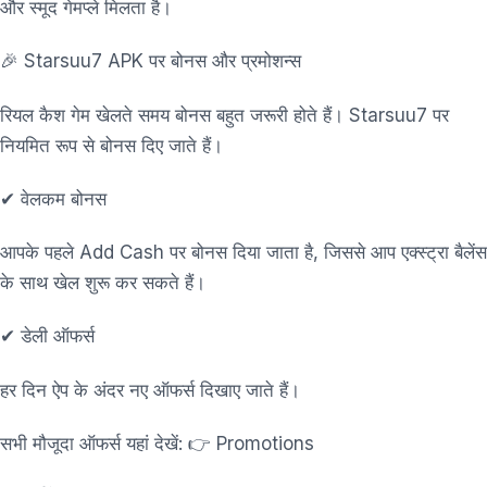
और स्मूद गेमप्ले मिलता है।
🎉 Starsuu7 APK पर बोनस और प्रमोशन्स
रियल कैश गेम खेलते समय बोनस बहुत जरूरी होते हैं। Starsuu7 पर
नियमित रूप से बोनस दिए जाते हैं।
✔ वेलकम बोनस
आपके पहले Add Cash पर बोनस दिया जाता है, जिससे आप एक्स्ट्रा बैलेंस
के साथ खेल शुरू कर सकते हैं।
✔ डेली ऑफर्स
हर दिन ऐप के अंदर नए ऑफर्स दिखाए जाते हैं।
सभी मौजूदा ऑफर्स यहां देखें: 👉 Promotions