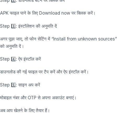
Step 2️⃣: डाउनलोड बटन पर क्लिक करें
APK फाइल पाने के लिए Download now पर क्लिक करें।
Step 3️⃣: इंस्टॉलेशन की अनुमति दें
अगर पूछा जाए, तो फोन सेटिंग में “Install from unknown sources”
को अनुमति दें।
Step 4️⃣: ऐप इंस्टॉल करें
डाउनलोड की गई फाइल पर टैप करें और ऐप इंस्टॉल करें।
Step 5️⃣: साइन अप करें
मोबाइल नंबर और OTP से अपना अकाउंट बनाएं।
अब आप खेलने के लिए तैयार हैं।