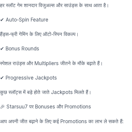
हर स्लॉट गेम शानदार विजुअल्स और साउंड्स के साथ आता है।
✔ Auto-Spin Feature
हैंड्स-फ्री गेमिंग के लिए ऑटो-स्पिन विकल्प।
✔ Bonus Rounds
स्पेशल राउंड्स और Multipliers जीतने के मौके बढ़ाते हैं।
✔ Progressive Jackpots
कुछ स्लॉट्स में बड़े होते जाते Jackpots मिलते हैं।
🎉 Starsuu7 पर Bonuses और Promotions
आप अपनी जीत बढ़ाने के लिए कई Promotions का लाभ ले सकते हैं: