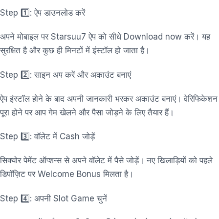
Step 1️⃣: ऐप डाउनलोड करें
अपने मोबाइल पर Starsuu7 ऐप को सीधे Download now करें। यह
सुरक्षित है और कुछ ही मिनटों में इंस्टॉल हो जाता है।
Step 2️⃣: साइन अप करें और अकाउंट बनाएं
ऐप इंस्टॉल होने के बाद अपनी जानकारी भरकर अकाउंट बनाएं। वेरिफिकेशन
पूरा होने पर आप गेम खेलने और पैसा जोड़ने के लिए तैयार हैं।
Step 3️⃣: वॉलेट में Cash जोड़ें
सिक्योर पेमेंट ऑप्शन्स से अपने वॉलेट में पैसे जोड़ें। नए खिलाड़ियों को पहले
डिपॉज़िट पर Welcome Bonus मिलता है।
Step 4️⃣: अपनी Slot Game चुनें