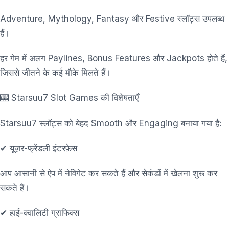
Adventure, Mythology, Fantasy और Festive स्लॉट्स उपलब्ध
हैं।
हर गेम में अलग Paylines, Bonus Features और Jackpots होते हैं,
जिससे जीतने के कई मौके मिलते हैं।
🎰 Starsuu7 Slot Games की विशेषताएँ
Starsuu7 स्लॉट्स को बेहद Smooth और Engaging बनाया गया है:
✔ यूज़र-फ्रेंडली इंटरफ़ेस
आप आसानी से ऐप में नेविगेट कर सकते हैं और सेकंडों में खेलना शुरू कर
सकते हैं।
✔ हाई-क्वालिटी ग्राफिक्स