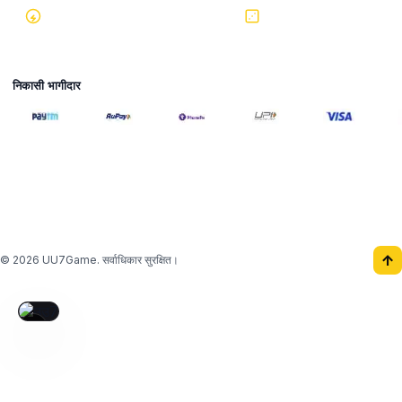
तुरंत निकासी
RNG प्रमाणित
निकासी भागीदार
अस्वीकरण:
सेवाएं असम, अरुणाचल प्रदेश, आंध्र प्रदेश, तेलंगाना, ओडिशा और नागालैंड में
उप
हैं।
18+
आयु के खिलाड़ियों के लिए। कृपया जिम्मेदारी से खेलें।
↑
© 2026 UU7Game. सर्वाधिकार सुरक्षित।