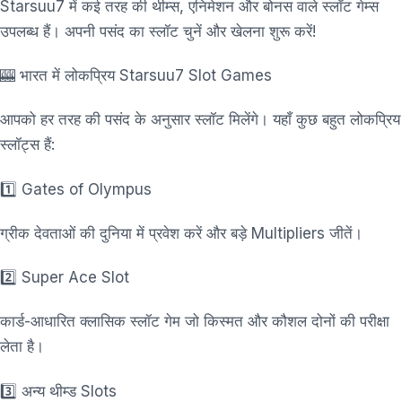
Starsuu7 में कई तरह की थीम्स, एनिमेशन और बोनस वाले स्लॉट गेम्स
उपलब्ध हैं। अपनी पसंद का स्लॉट चुनें और खेलना शुरू करें!
🎰 भारत में लोकप्रिय Starsuu7 Slot Games
आपको हर तरह की पसंद के अनुसार स्लॉट मिलेंगे। यहाँ कुछ बहुत लोकप्रिय
स्लॉट्स हैं:
1️⃣ Gates of Olympus
ग्रीक देवताओं की दुनिया में प्रवेश करें और बड़े Multipliers जीतें।
2️⃣ Super Ace Slot
कार्ड-आधारित क्लासिक स्लॉट गेम जो किस्मत और कौशल दोनों की परीक्षा
लेता है।
3️⃣ अन्य थीम्ड Slots