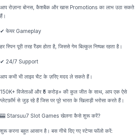
आप रोज़ाना बोनस, कैशबैक और खास Promotions का लाभ उठा सकते
हैं।
✔ फेयर Gameplay
हर स्पिन पूरी तरह रैंडम होता है, जिससे गेम बिल्कुल निष्पक्ष रहता है।
✔ 24/7 Support
आप कभी भी लाइव चैट के ज़रिए मदद ले सकते हैं।
150K+ विजेताओं और ₹5 करोड़+ की कुल जीत के साथ, आप एक ऐसे
प्लेटफ़ॉर्म से जुड़ रहे हैं जिस पर पूरे भारत के खिलाड़ी भरोसा करते हैं।
🎰 Starsuu7 Slot Games खेलना कैसे शुरू करें?
शुरू करना बहुत आसान है। बस नीचे दिए गए स्टेप्स फॉलो करें: