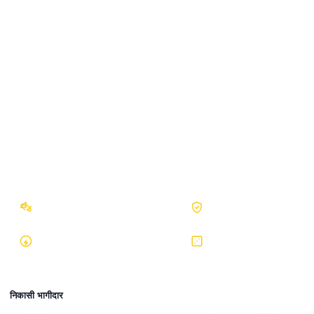
कानूनी
गोपनीयता नीति
सेवा की शर्तें
जिम्मेदार गेमING
अखंडता और सुरक्षा
नो बॉट गारंटी
ISO प्रमाणित
तुरंत निकासी
RNG प्रमाणित
निकासी भागीदार