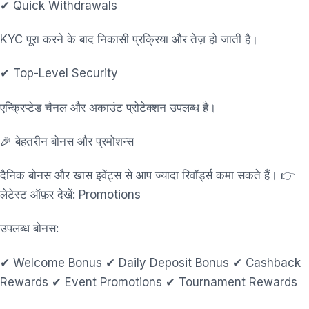
✔ Quick Withdrawals
KYC पूरा करने के बाद निकासी प्रक्रिया और तेज़ हो जाती है।
✔ Top-Level Security
एन्क्रिप्टेड चैनल और अकाउंट प्रोटेक्शन उपलब्ध है।
🎉 बेहतरीन बोनस और प्रमोशन्स
दैनिक बोनस और खास इवेंट्स से आप ज्यादा रिवॉर्ड्स कमा सकते हैं। 👉
लेटेस्ट ऑफ़र देखें: Promotions
उपलब्ध बोनस:
✔ Welcome Bonus ✔ Daily Deposit Bonus ✔ Cashback
Rewards ✔ Event Promotions ✔ Tournament Rewards