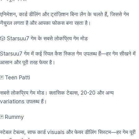
एनिमेशन, कार्ड डीलिंग और ट्रांज़िशन बिना लैग के चलते हैं, जिससे गेम
नैचुरल लगता है और आपका फोकस बना रहता है।
🎲 Starsuu7 गेम के सबसे लोकप्रिय गेम मोड
Starsuu7 गेम में कई रियल कैश स्किल गेम उपलब्ध हैं—हर गेम सीखने में
आसान और पूरी तरह फेयर है।
🃏 Teen Patti
सबसे लोकप्रिय गेम मोड। क्लासिक टेबल्स, 20-20 और अन्य
variations उपलब्ध हैं।
🃏 Rummy
स्टेबल टेबल्स, साफ कार्ड visuals और फेयर डीलिंग सिस्टम—हर गेम पूरी