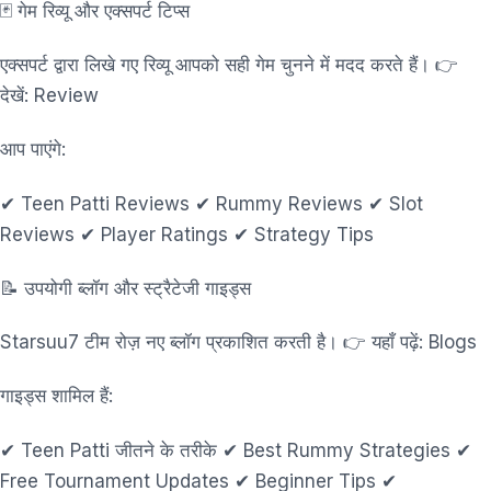
🃏 गेम रिव्यू और एक्सपर्ट टिप्स
एक्सपर्ट द्वारा लिखे गए रिव्यू आपको सही गेम चुनने में मदद करते हैं। 👉
देखें: Review
आप पाएंगे:
✔ Teen Patti Reviews ✔ Rummy Reviews ✔ Slot
Reviews ✔ Player Ratings ✔ Strategy Tips
📝 उपयोगी ब्लॉग और स्ट्रैटेजी गाइड्स
Starsuu7 टीम रोज़ नए ब्लॉग प्रकाशित करती है। 👉 यहाँ पढ़ें: Blogs
गाइड्स शामिल हैं:
✔ Teen Patti जीतने के तरीके ✔ Best Rummy Strategies ✔
Free Tournament Updates ✔ Beginner Tips ✔