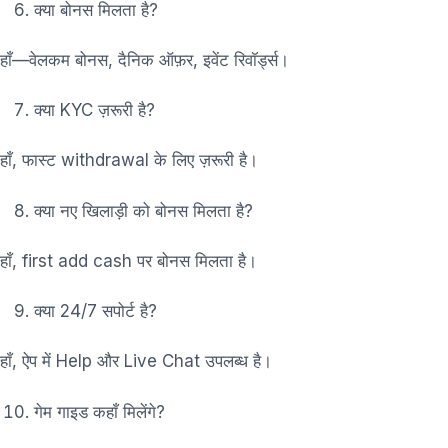
क्या बोनस मिलता है?
हाँ—वेलकम बोनस, दैनिक ऑफ़र, इवेंट रिवॉर्ड्स।
क्या KYC ज़रूरी है?
हाँ, फास्ट withdrawal के लिए ज़रूरी है।
क्या नए खिलाड़ी को बोनस मिलता है?
हाँ, first add cash पर बोनस मिलता है।
क्या 24/7 सपोर्ट है?
हाँ, ऐप में Help और Live Chat उपलब्ध है।
गेम गाइड कहाँ मिलेंगे?