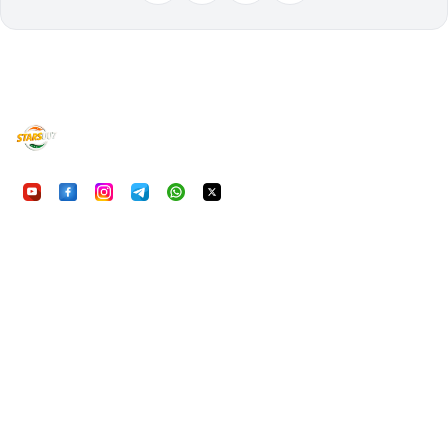
UU7Game
निष्पक्ष, सुरक्षित और रोमांचक ऑनलाइन गेमिंग का अनुभव करें। आ
हमारी प्राथमिकता है।
क्विकलिंक्स
होम
गेम्स
FAQ
हमारे बारे में
कानूनी