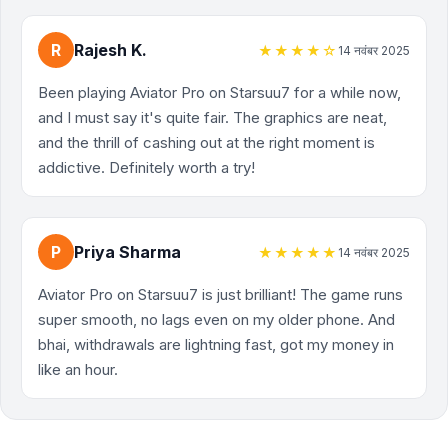
R
Rajesh K.
★★★★☆
14 नवंबर 2025
Been playing Aviator Pro on Starsuu7 for a while now,
and I must say it's quite fair. The graphics are neat,
and the thrill of cashing out at the right moment is
addictive. Definitely worth a try!
P
Priya Sharma
★★★★★
14 नवंबर 2025
Aviator Pro on Starsuu7 is just brilliant! The game runs
super smooth, no lags even on my older phone. And
bhai, withdrawals are lightning fast, got my money in
like an hour.