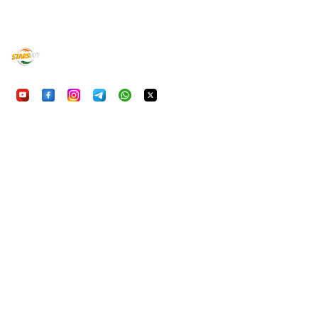
UU7Game
निष्पक्ष, सुरक्षित और रोमांचक ऑनलाइन गेमिंग का अनुभव करें। आ
हमारी प्राथमिकता है।
क्विकलिंक्स
होम
गेम्स
FAQ
हमारे बारे में
कानूनी
गोपनीयता नीति
सेवा की शर्तें