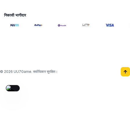
निकासी भागीदार
अस्वीकरण:
सेवाएं असम, अरुणाचल प्रदेश, आंध्र प्रदेश, तेलंगाना, ओडिशा और नागालैंड में
उप
हैं।
18+
आयु के खिलाड़ियों के लिए। कृपया जिम्मेदारी से खेलें।
↑
© 2026 UU7Game. सर्वाधिकार सुरक्षित।