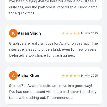
I've been playing Aviator here for a while now. It feels
quite fair, and the platform is very reliable. Good game
for a quick thrill.
K
Karan Singh
★★★★★
14 नवंबर 2025
Graphics are really smooth for Aviator on this app. The
interface is easy to understand, even for new players.
Definitely a top choice for crash games.
A
Aisha Khan
★★★★☆
14 नवंबर 2025
Starsuu7's Aviator is quite addictive in a good way!
I've had some decent wins here and never faced any
issue with cashing out. Recommended.