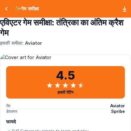
गेम समीक्षा
एविएटर गेम समीक्षा: तंत्रिका का अंतिम क्रैश
गेम
इसकी समीक्षा:
Aviator
4.5
हमारी रेटिंग
गेम
Aviator
डेवलपर
Spribe
फायदे