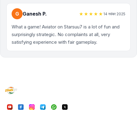
G
Ganesh P.
★★★★★
14 नवंबर 2025
What a game! Aviator on Starsuu7 is a lot of fun and
surprisingly strategic. No complaints at all, very
satisfying experience with fair gameplay.
UU7Game
निष्पक्ष, सुरक्षित और रोमांचक ऑनलाइन गेमिंग का अनुभव करें। आ
हमारी प्राथमिकता है।
क्विकलिंक्स