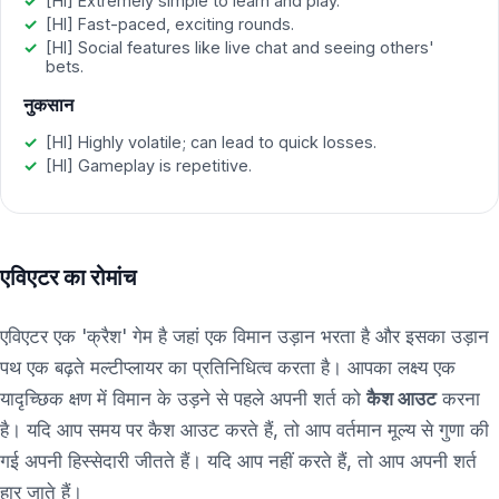
[HI] Extremely simple to learn and play.
[HI] Fast-paced, exciting rounds.
[HI] Social features like live chat and seeing others'
bets.
नुकसान
[HI] Highly volatile; can lead to quick losses.
[HI] Gameplay is repetitive.
एविएटर का रोमांच
एविएटर एक 'क्रैश' गेम है जहां एक विमान उड़ान भरता है और इसका उड़ान
पथ एक बढ़ते मल्टीप्लायर का प्रतिनिधित्व करता है। आपका लक्ष्य एक
यादृच्छिक क्षण में विमान के उड़ने से पहले अपनी शर्त को
कैश आउट
करना
है। यदि आप समय पर कैश आउट करते हैं, तो आप वर्तमान मूल्य से गुणा की
गई अपनी हिस्सेदारी जीतते हैं। यदि आप नहीं करते हैं, तो आप अपनी शर्त
हार जाते हैं।