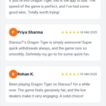
If you're into Dragon Tiger, this is the app to use. The
speed of the game is perfect, and I've had some
good wins. Totally worth trying!
P
Priya Sharma
★★★★★
14 नवंबर 2025
Starsuu7's Dragon Tiger is simply awesome! Super
quick withdrawals always, and the game runs so
smoothly. Definitely my go-to for some quick fun.
R
Rohan K.
★★★★☆
14 नवंबर 2025
Been playing Dragon Tiger on Starsuu7 for a while
now. The game feels genuinely fair, and the live
dealers make it very engaging. A solid choice!