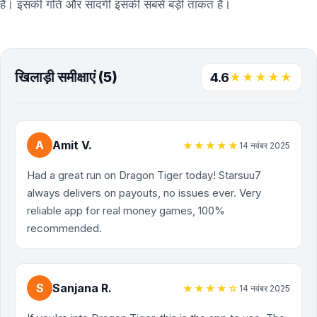
है। इसकी गति और सादगी इसकी सबसे बड़ी ताकत है।
खिलाड़ी समीक्षाएं (5)
★★★★★
4.6
A
Amit V.
★★★★★
14 नवंबर 2025
Had a great run on Dragon Tiger today! Starsuu7
always delivers on payouts, no issues ever. Very
reliable app for real money games, 100%
recommended.
S
Sanjana R.
★★★★☆
14 नवंबर 2025