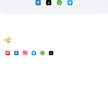
UU7Game
निष्पक्ष, सुरक्षित और रोमांचक ऑनलाइन गेमिंग का अनुभव करें। आ
हमारी प्राथमिकता है।
क्विकलिंक्स
होम
गेम्स
FAQ
हमारे बारे में