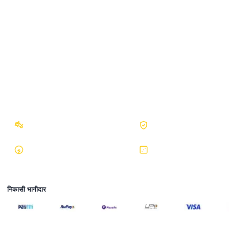
कानूनी
गोपनीयता नीति
सेवा की शर्तें
जिम्मेदार गेमING
अखंडता और सुरक्षा
नो बॉट गारंटी
ISO प्रमाणित
तुरंत निकासी
RNG प्रमाणित
निकासी भागीदार