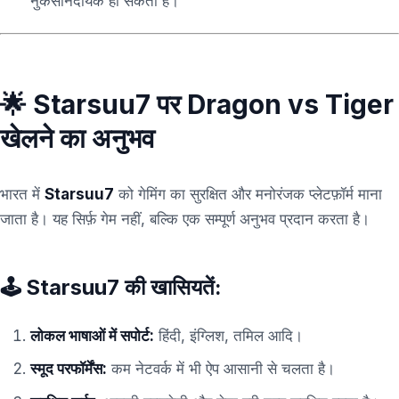
नुकसानदायक हो सकता है।
🌟
Starsuu7 पर Dragon vs Tiger
खेलने का अनुभव
भारत में
Starsuu7
को गेमिंग का सुरक्षित और मनोरंजक प्लेटफ़ॉर्म माना
जाता है। यह सिर्फ़ गेम नहीं, बल्कि एक सम्पूर्ण अनुभव प्रदान करता है।
🕹️
Starsuu7 की खासियतें:
लोकल भाषाओं में सपोर्ट:
हिंदी, इंग्लिश, तमिल आदि।
स्मूद परफॉर्मेंस:
कम नेटवर्क में भी ऐप आसानी से चलता है।