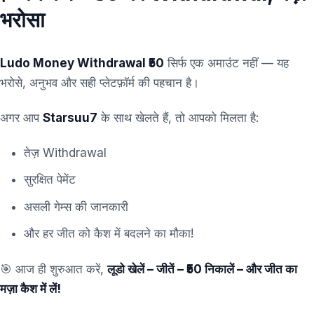
भरोसा
Ludo Money Withdrawal ₹50
सिर्फ एक अमाउंट नहीं — यह
भरोसे, अनुभव और सही प्लेटफ़ॉर्म की पहचान है।
अगर आप
Starsuu7
के साथ खेलते हैं, तो आपको मिलता है:
तेज़ Withdrawal
सुरक्षित पेमेंट
असली गेम्स की जानकारी
और हर जीत को कैश में बदलने का मौका!
🎯 आज ही शुरुआत करें,
लूडो खेलें – जीतें – ₹50 निकालें – और जीत का
मज़ा कैश में लें!