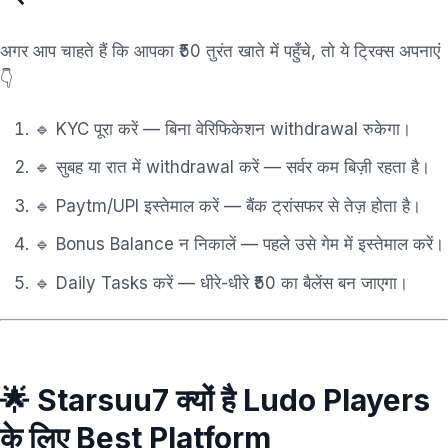
अगर आप चाहते हैं कि आपका ₹50 तुरंत खाते में पहुँचे, तो ये ट्रिक्स अपनाएं
👇
🔹 KYC पूरा करें — बिना वेरिफिकेशन withdrawal रुकेगा।
🔹 सुबह या रात में withdrawal करें — सर्वर कम बिज़ी रहता है।
🔹 Paytm/UPI इस्तेमाल करें — बैंक ट्रांसफर से तेज़ होता है।
🔹 Bonus Balance न निकालें — पहले उसे गेम में इस्तेमाल करें।
🔹 Daily Tasks करें — धीरे-धीरे ₹50 का बैलेंस बन जाएगा।
🌟
Starsuu7 क्यों है Ludo Players
के लिए Best Platform