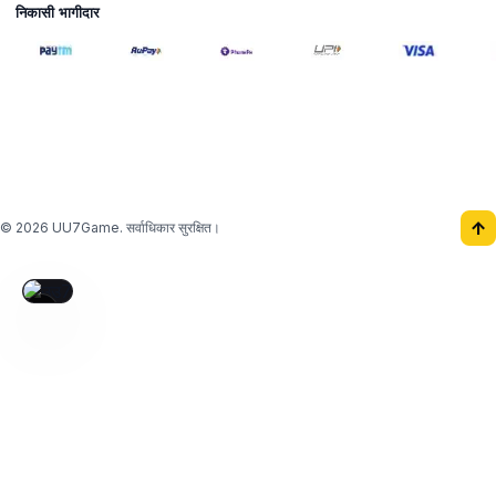
निकासी भागीदार
अस्वीकरण:
सेवाएं असम, अरुणाचल प्रदेश, आंध्र प्रदेश, तेलंगाना, ओडिशा और नागालैंड में
उप
हैं।
18+
आयु के खिलाड़ियों के लिए। कृपया जिम्मेदारी से खेलें।
↑
© 2026 UU7Game. सर्वाधिकार सुरक्षित।