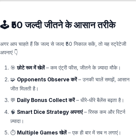
🕹️
₹50 जल्दी जीतने के आसान तरीके
अगर आप चाहते हैं कि जल्द से जल्द ₹50 निकाल सकें, तो यह स्ट्रेटेजी
अपनाएं 👇
🎯
छोटे रूम में खेलें
– कम एंट्री फीस, जीतने के ज़्यादा मौके।
🧩
Opponents Observe करें
– उनकी चालें समझें, आसान
जीत मिलती है।
💬
Daily Bonus Collect करें
– धीरे-धीरे बैलेंस बढ़ता है।
🧠
Smart Dice Strategy अपनाएं
– रिस्क कम और रिटर्न
ज़्यादा।
⏱️
Multiple Games खेलें
– एक ही बार में सब न लगाएं।