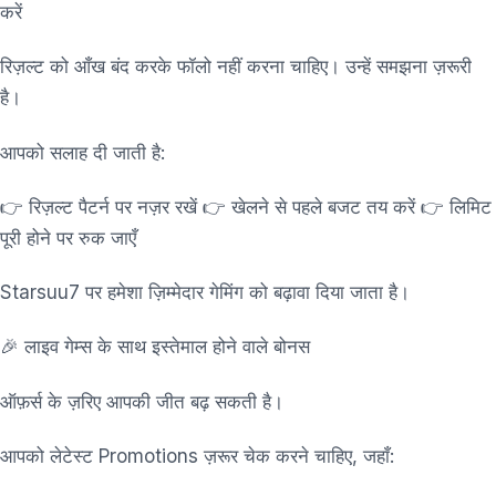
करें
रिज़ल्ट को आँख बंद करके फॉलो नहीं करना चाहिए। उन्हें समझना ज़रूरी
है।
आपको सलाह दी जाती है:
👉 रिज़ल्ट पैटर्न पर नज़र रखें 👉 खेलने से पहले बजट तय करें 👉 लिमिट
पूरी होने पर रुक जाएँ
Starsuu7 पर हमेशा ज़िम्मेदार गेमिंग को बढ़ावा दिया जाता है।
🎉 लाइव गेम्स के साथ इस्तेमाल होने वाले बोनस
ऑफ़र्स के ज़रिए आपकी जीत बढ़ सकती है।
आपको लेटेस्ट Promotions ज़रूर चेक करने चाहिए, जहाँ: