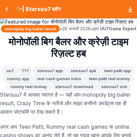
| Starsuu7 ब्लॉग
28 जनवरी 2026
द्वारा
UU7Game Expert
•
•
monopoly big baller result
मोनोपॉली बिग बैलर और क्रेज़ी टाइम
रिज़ल्ट हब
uu7
777
starsuu7 app
starsuu7 apk
teen patti app
rummy app
real cash games india
teen patti real money
rummy real money
starsuu7 download
starsuu7 slot
Starsuu7 में आपका स्वागत है — यहाँ आप monopoly big baller
result, Crazy Time के नतीजे और लाइव कसीनो अपडेट्स एक ही
आसान प्लेटफॉर्म पर देख सकते हैं।
अगर आप Teen Patti, Rummy real cash games या online
casino shows का आनंद लेते हैं, तो यह गाइड खास आपके लिए बनाई