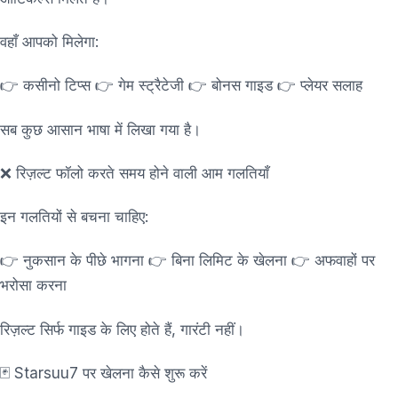
वहाँ आपको मिलेगा:
👉 कसीनो टिप्स 👉 गेम स्ट्रैटेजी 👉 बोनस गाइड 👉 प्लेयर सलाह
सब कुछ आसान भाषा में लिखा गया है।
❌ रिज़ल्ट फॉलो करते समय होने वाली आम गलतियाँ
इन गलतियों से बचना चाहिए:
👉 नुकसान के पीछे भागना 👉 बिना लिमिट के खेलना 👉 अफवाहों पर
भरोसा करना
रिज़ल्ट सिर्फ गाइड के लिए होते हैं, गारंटी नहीं।
🃏 Starsuu7 पर खेलना कैसे शुरू करें