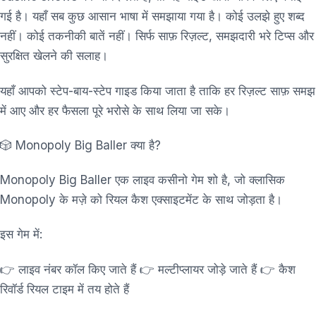
गई है। यहाँ सब कुछ आसान भाषा में समझाया गया है। कोई उलझे हुए शब्द
नहीं। कोई तकनीकी बातें नहीं। सिर्फ साफ़ रिज़ल्ट, समझदारी भरे टिप्स और
सुरक्षित खेलने की सलाह।
यहाँ आपको स्टेप-बाय-स्टेप गाइड किया जाता है ताकि हर रिज़ल्ट साफ़ समझ
में आए और हर फैसला पूरे भरोसे के साथ लिया जा सके।
🎲 Monopoly Big Baller क्या है?
Monopoly Big Baller एक लाइव कसीनो गेम शो है, जो क्लासिक
Monopoly के मज़े को रियल कैश एक्साइटमेंट के साथ जोड़ता है।
इस गेम में:
👉 लाइव नंबर कॉल किए जाते हैं 👉 मल्टीप्लायर जोड़े जाते हैं 👉 कैश
रिवॉर्ड रियल टाइम में तय होते हैं