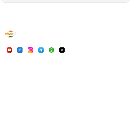
UU7Game
निष्पक्ष, सुरक्षित और रोमांचक ऑनलाइन गेमिंग का अनुभव करें। आ
हमारी प्राथमिकता है।
क्विकलिंक्स
होम
गेम्स
FAQ
हमारे बारे में
कानूनी