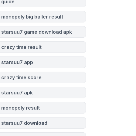
guide
monopoly big baller result
starsuu7 game download apk
crazy time result
starsuu7 app
crazy time score
starsuu7 apk
monopoly result
starsuu7 download