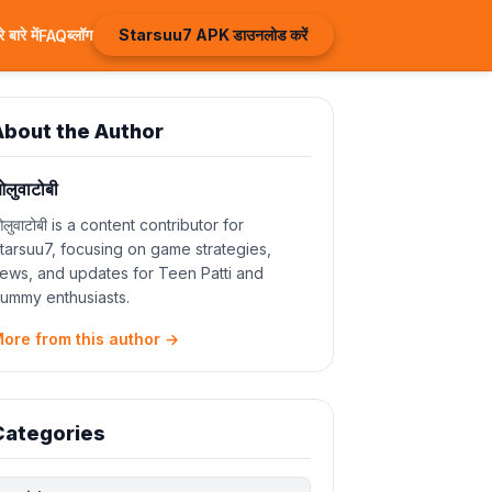
े बारे में
ब्लॉग
Starsuu7 APK डाउनलोड करें
FAQ
About the Author
लुवाटोबी
लुवाटोबी is a content contributor for
tarsuu7, focusing on game strategies,
ews, and updates for Teen Patti and
ummy enthusiasts.
ore from this author →
Categories