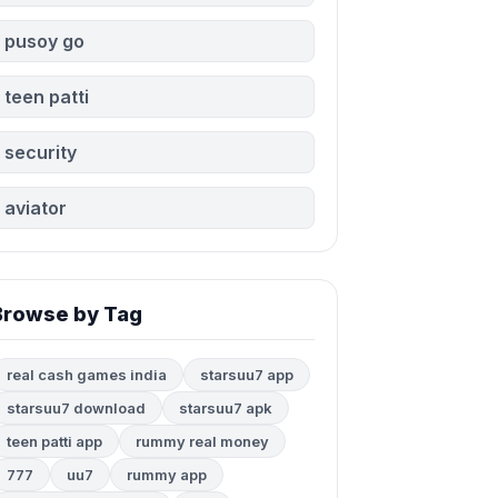
pusoy go
teen patti
security
aviator
Browse by Tag
real cash games india
starsuu7 app
starsuu7 download
starsuu7 apk
teen patti app
rummy real money
777
uu7
rummy app