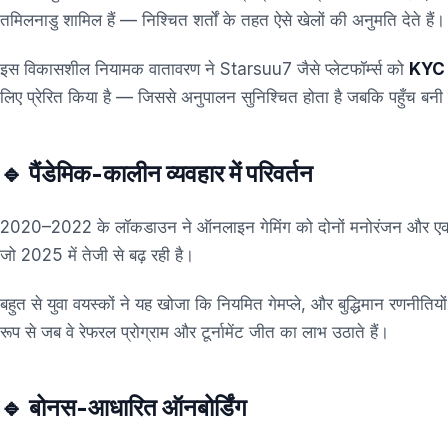
तमिलनाडु शामिल हैं — निश्चित शर्तों के तहत ऐसे खेलों की अनुमति देते हैं।
इस विकासशील नियामक वातावरण ने Starsuu7 जैसे प्लेटफॉर्म्स को
KYC प
लिए प्रेरित किया है — जिससे अनुपालन सुनिश्चित होता है जबकि पहुँच बनी
🔹 पैंडेमिक-कालीन व्यवहार में परिवर्तन
2020–2022 के लॉकडाउन ने ऑनलाइन गेमिंग को दोनों मनोरंजन और एक आय क
जो 2025 में तेजी से बढ़ रही है।
बहुत से युवा वयस्कों ने यह खोजा कि नियमित गेमप्ले, और बुद्धिमान रणनीतिय
रूप से जब वे रेफरल प्रोग्राम और टूर्नामेंट जीत का लाभ उठाते हैं।
🔹 बोनस-आधारित ऑनबोर्डिंग