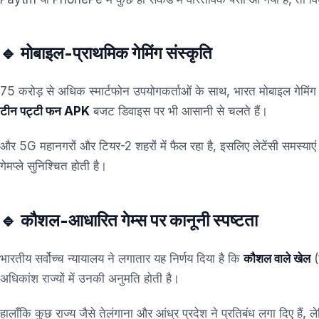
🔹 मोबाइल-प्राथमिक गेमिंग संस्कृति
75 करोड़ से अधिक स्मार्टफोन उपयोगकर्ताओं के साथ, भारत मोबाइल गेमिंग क
टीन पट्टी फन APK
बजट डिवाइस पर भी आसानी से चलते हैं।
और 5G महानगरों और टियर-2 शहरों में फैल रहा है, इसलिए लेटेंसी समस्याएं ज
गेमप्ले सुनिश्चित होती है।
🔹 कौशल-आधारित गेम्स पर कानूनी स्पष्टता
भारतीय सर्वोच्च न्यायालय ने लगातार यह निर्णय दिया है कि
कौशल वाले खेल
(
अधिकांश राज्यों में उनकी अनुमति होती है।
हालाँकि कुछ राज्य जैसे तेलंगाना और आंध्र प्रदेश ने प्रतिबंध लगा दिए हैं, 