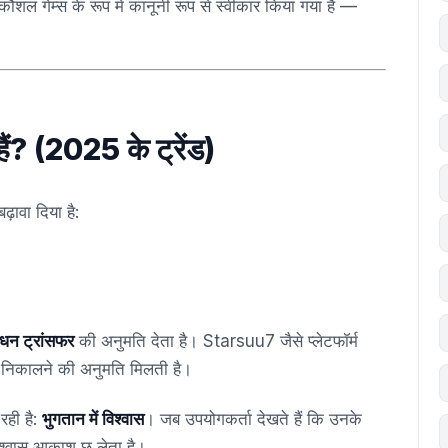
रा कौशल गेम्स के रूप में कानूनी रूप से स्वीकार किया गया है —
 हैं? (2025 के ट्रेंड)
़ावा दिया है:
त धन ट्रांसफर
की अनुमति देता है। Starsuu7 जैसे प्लेटफॉर्म
 निकालने की अनुमति मिलती है।
रही है:
भुगतान में विश्वास
। जब उपयोगकर्ता देखते हैं कि उनके
श्वास आकाश छू लेता है।