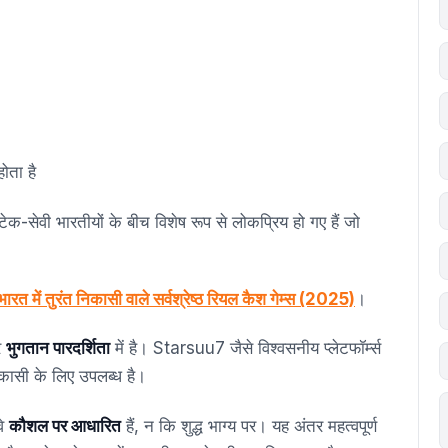
ोता है
टेक-सेवी भारतीयों के बीच विशेष रूप से लोकप्रिय हो गए हैं जो
त में तुरंत निकासी वाले सर्वश्रेष्ठ रियल कैश गेम्स (2025)
।
र
भुगतान पारदर्शिता
में है। Starsuu7 जैसे विश्वसनीय प्लेटफॉर्म्स
 निकासी के लिए उपलब्ध है।
वे
कौशल पर आधारित
हैं, न कि शुद्ध भाग्य पर। यह अंतर महत्वपूर्ण