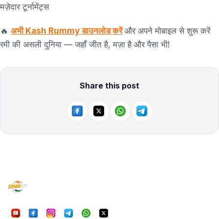
मज़ेदार टूर्नामेंट्स
🔥
अभी Kash Rummy डाउनलोड करें
और अपने मोबाइल से शुरू करें
रमी की असली दुनिया — जहाँ जीत है, मज़ा है और पैसा भी!
Share this post
UU7Game
निष्पक्ष, सुरक्षित और रोमांचक ऑनलाइन गेमिंग का अनुभव करें। आ
हमारी प्राथमिकता है।