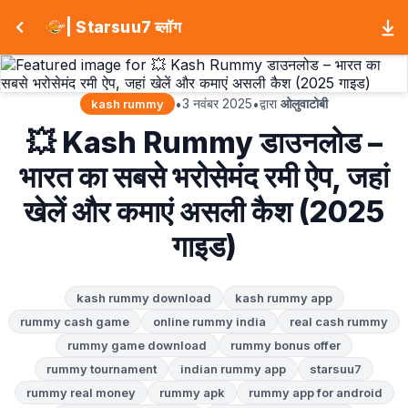
| Starsuu7 ब्लॉग
3 नवंबर 2025
द्वारा
ओलुवाटोबी
•
•
kash rummy
💥 Kash Rummy डाउनलोड –
भारत का सबसे भरोसेमंद रमी ऐप, जहां
खेलें और कमाएं असली कैश (2025
गाइड)
kash rummy download
kash rummy app
rummy cash game
online rummy india
real cash rummy
rummy game download
rummy bonus offer
rummy tournament
indian rummy app
starsuu7
rummy real money
rummy apk
rummy app for android