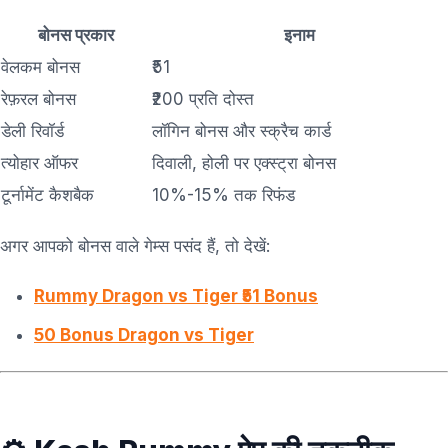
बोनस प्रकार
इनाम
वेलकम बोनस
₹51
रेफ़रल बोनस
₹200 प्रति दोस्त
डेली रिवॉर्ड
लॉगिन बोनस और स्क्रैच कार्ड
त्योहार ऑफर
दिवाली, होली पर एक्स्ट्रा बोनस
टूर्नामेंट कैशबैक
10%-15% तक रिफंड
अगर आपको बोनस वाले गेम्स पसंद हैं, तो देखें:
Rummy Dragon vs Tiger ₹51 Bonus
50 Bonus Dragon vs Tiger