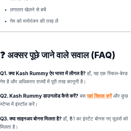
लगातार खेलने से बचें
गेम को मनोरंजन की तरह लें
❓ अक्सर पूछे जाने वाले सवाल (FAQ)
Q1. क्या Kash Rummy ऐप भारत में लीगल है?
हाँ, यह एक स्किल-बेस्ड
गेम है और अधिकतर राज्यों में पूरी तरह कानूनी है।
Q2. Kash Rummy डाउनलोड कैसे करें?
बस
यहां क्लिक करें
और कुछ
स्टेप्स में इंस्टॉल करें।
Q3. क्या साइनअप बोनस मिलता है?
हाँ, ₹51 का इंस्टेंट बोनस नए यूज़र्स को
मिलता है।