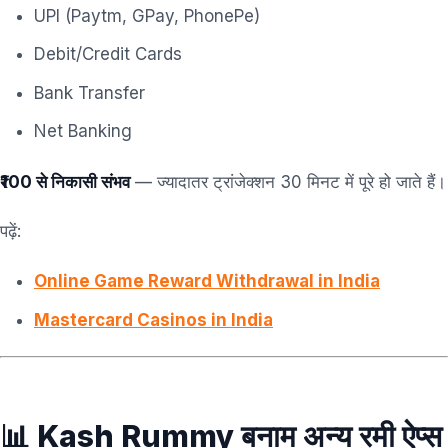
UPI (Paytm, GPay, PhonePe)
Debit/Credit Cards
Bank Transfer
Net Banking
₹100 से निकासी संभव
— ज्यादातर ट्रांजेक्शन 30 मिनट में पूरे हो जाते हैं।
पढ़ें:
Online Game Reward Withdrawal in India
Mastercard Casinos in India
📊 Kash Rummy बनाम अन्य रमी ऐप्स