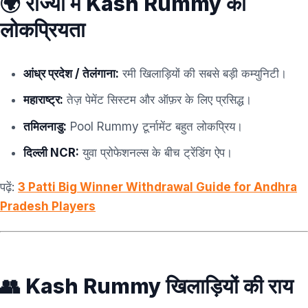
🌍 राज्यों में Kash Rummy की
लोकप्रियता
आंध्र प्रदेश / तेलंगाना:
रमी खिलाड़ियों की सबसे बड़ी कम्युनिटी।
महाराष्ट्र:
तेज़ पेमेंट सिस्टम और ऑफ़र के लिए प्रसिद्ध।
तमिलनाडु:
Pool Rummy टूर्नामेंट बहुत लोकप्रिय।
दिल्ली NCR:
युवा प्रोफेशनल्स के बीच ट्रेंडिंग ऐप।
पढ़ें:
3 Patti Big Winner Withdrawal Guide for Andhra
Pradesh Players
👥 Kash Rummy खिलाड़ियों की राय