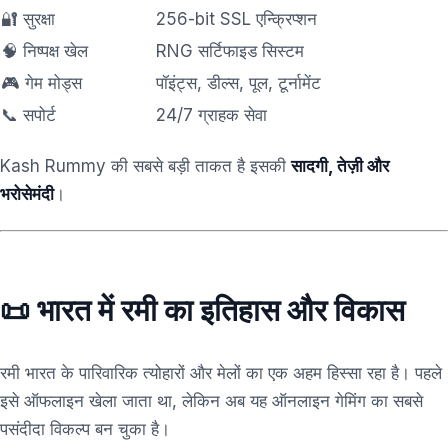
🔐 सुरक्षा
256-bit SSL एन्क्रिप्शन
🧠 निष्पक्ष खेल
RNG सर्टिफाइड सिस्टम
🎮 गेम मोड्स
पॉइंट्स, डील्स, पूल, टूर्नामेंट
📞 सपोर्ट
24/7 ग्राहक सेवा
Kash Rummy की सबसे बड़ी ताकत है इसकी
सादगी, तेज़ी और
भरोसेमंदी
।
📜 भारत में रमी का इतिहास और विकास
रमी भारत के पारिवारिक त्योहारों और मेलों का एक अहम हिस्सा रहा है। पहले
इसे ऑफलाइन खेला जाता था, लेकिन अब यह ऑनलाइन गेमिंग का सबसे
पसंदीदा विकल्प बन चुका है।