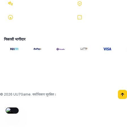
नो बॉट गारंटी
ISO प्रमाणित
तुरंत निकासी
RNG प्रमाणित
निकासी भागीदार
अस्वीकरण:
सेवाएं असम, अरुणाचल प्रदेश, आंध्र प्रदेश, तेलंगाना, ओडिशा और नागालैंड में
उप
हैं।
18+
आयु के खिलाड़ियों के लिए। कृपया जिम्मेदारी से खेलें।
↑
© 2026 UU7Game. सर्वाधिकार सुरक्षित।