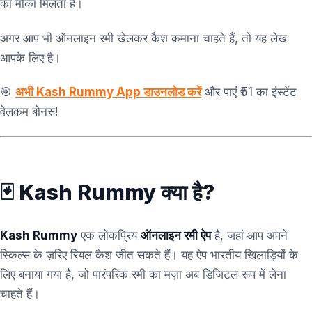
का मौका मिलता है।
अगर आप भी ऑनलाइन रमी खेलकर कैश कमाना चाहते हैं, तो यह लेख
आपके लिए है।
🎯
अभी Kash Rummy App डाउनलोड करें
और पाएं ₹51 का इंस्टेंट
वेलकम बोनस!
🃏 Kash Rummy क्या है?
Kash Rummy
एक लोकप्रिय
ऑनलाइन रमी ऐप
है, जहां आप अपने
स्किल्स के ज़रिए रियल कैश जीत सकते हैं। यह ऐप भारतीय खिलाड़ियों के
लिए बनाया गया है, जो पारंपरिक रमी का मज़ा अब डिजिटल रूप में लेना
चाहते हैं।