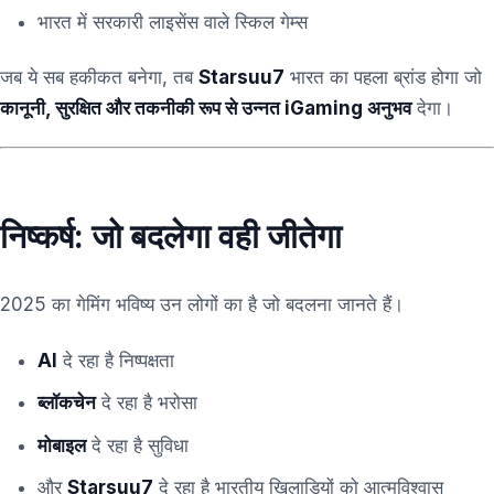
भारत में सरकारी लाइसेंस वाले स्किल गेम्स
जब ये सब हकीकत बनेगा, तब
Starsuu7
भारत का पहला ब्रांड होगा जो
कानूनी, सुरक्षित और तकनीकी रूप से उन्नत iGaming अनुभव
देगा।
निष्कर्ष: जो बदलेगा वही जीतेगा
2025 का गेमिंग भविष्य उन लोगों का है जो बदलना जानते हैं।
AI
दे रहा है निष्पक्षता
ब्लॉकचेन
दे रहा है भरोसा
मोबाइल
दे रहा है सुविधा
और
Starsuu7
दे रहा है भारतीय खिलाड़ियों को आत्मविश्वास