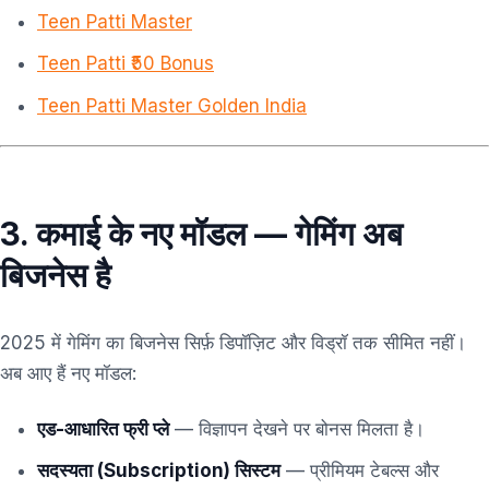
Teen Patti Master
Teen Patti ₹50 Bonus
Teen Patti Master Golden India
3. कमाई के नए मॉडल — गेमिंग अब
बिजनेस है
2025 में गेमिंग का बिजनेस सिर्फ़ डिपॉज़िट और विड्रॉ तक सीमित नहीं।
अब आए हैं नए मॉडल:
एड-आधारित फ्री प्ले
— विज्ञापन देखने पर बोनस मिलता है।
सदस्यता (Subscription) सिस्टम
— प्रीमियम टेबल्स और