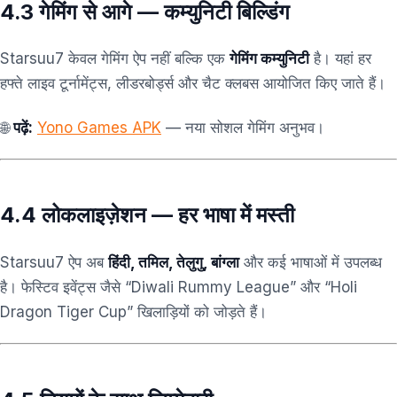
4.3 गेमिंग से आगे — कम्युनिटी बिल्डिंग
Starsuu7 केवल गेमिंग ऐप नहीं बल्कि एक
गेमिंग कम्युनिटी
है। यहां हर
हफ्ते लाइव टूर्नामेंट्स, लीडरबोर्ड्स और चैट क्लबस आयोजित किए जाते हैं।
🌐
पढ़ें:
Yono Games APK
— नया सोशल गेमिंग अनुभव।
4.4 लोकलाइज़ेशन — हर भाषा में मस्ती
Starsuu7 ऐप अब
हिंदी, तमिल, तेलुगु, बांग्ला
और कई भाषाओं में उपलब्ध
है। फेस्टिव इवेंट्स जैसे
“Diwali Rummy League”
और
“Holi
Dragon Tiger Cup”
खिलाड़ियों को जोड़ते हैं।