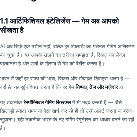
1.1 आर्टिफिशियल इंटेलिजेंस — गेम अब आपको
सीखता है
AI अब सिर्फ़ एक मशीन नहीं, बल्कि हर खिलाड़ी का पर्सनल गेमिंग असिस्टेंट
बन चुका है। यह आपके खेलने का तरीका समझता है, स्किल का लेवल
पहचानता है और उसी के हिसाब से गेम को बैलेंस करता है।
भारत में जहाँ हर राज्य की भाषा, स्किल और मोबाइल डिवाइस अलग है —
वहाँ AI यह सुनिश्चित करता है कि हर गेम
निष्पक्ष, तेज़ और मज़ेदार
हो।
यह तकनीक
रेस्पॉन्सिबल गेमिंग सिस्टम्स
में भी मदद करती है — जैसे
खिलाड़ी ज़्यादा समय या पैसा खर्च कर रहे हों तो उन्हें अलर्ट करना या ब्रेक
सुझाना। यही तकनीक भारत के नए गेमिंग रेगुलेशन का आधार बनने जा रही
है।