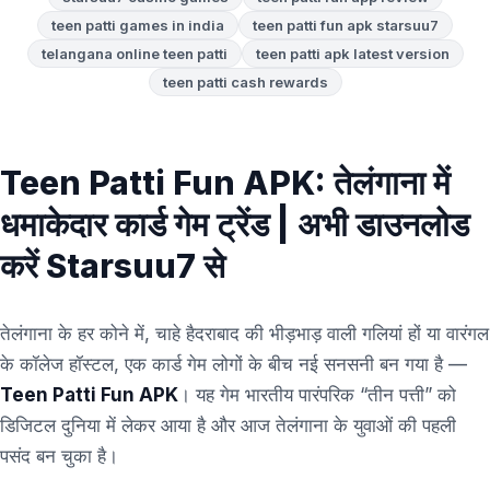
teen patti games in india
teen patti fun apk starsuu7
telangana online teen patti
teen patti apk latest version
teen patti cash rewards
Teen Patti Fun APK: तेलंगाना में
धमाकेदार कार्ड गेम ट्रेंड | अभी डाउनलोड
करें Starsuu7 से
तेलंगाना के हर कोने में, चाहे हैदराबाद की भीड़भाड़ वाली गलियां हों या वारंगल
के कॉलेज हॉस्टल, एक कार्ड गेम लोगों के बीच नई सनसनी बन गया है —
Teen Patti Fun APK
। यह गेम भारतीय पारंपरिक “तीन पत्ती” को
डिजिटल दुनिया में लेकर आया है और आज तेलंगाना के युवाओं की पहली
पसंद बन चुका है।