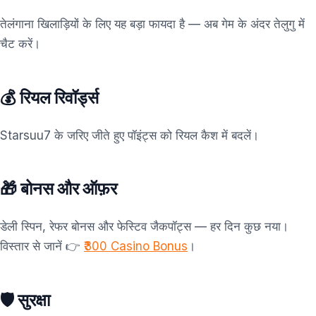
तेलंगाना खिलाड़ियों के लिए यह बड़ा फायदा है — अब गेम के अंदर तेलुगु में
चैट करें।
💰 रियल रिवॉर्ड्स
Starsuu7 के जरिए जीते हुए पॉइंट्स को रियल कैश में बदलें।
🎁 बोनस और ऑफ़र
डेली स्पिन, रेफर बोनस और फेस्टिव जैकपॉट्स — हर दिन कुछ नया।
विस्तार से जानें 👉
₹300 Casino Bonus
।
🛡️ सुरक्षा