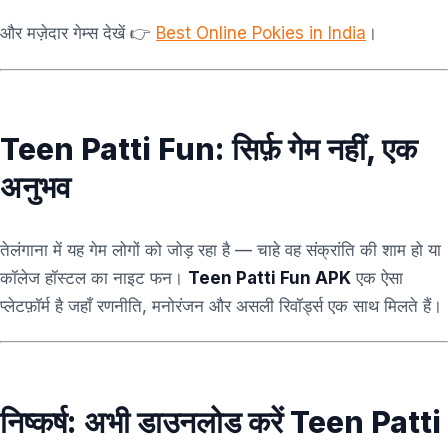
और मज़ेदार गेम्स देखें 👉
Best Online Pokies in India
।
Teen Patti Fun: सिर्फ़ गेम नहीं, एक
अनुभव
तेलंगाना में यह गेम लोगों को जोड़ रहा है — चाहे वह संक्रांति की शाम हो या
कॉलेज हॉस्टल का नाइट फन।
Teen Patti Fun APK
एक ऐसा
प्लेटफ़ॉर्म है जहाँ रणनीति, मनोरंजन और असली रिवॉर्ड्स एक साथ मिलते हैं।
निष्कर्ष: अभी डाउनलोड करें Teen Patti