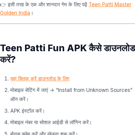
👉 इसी तरह के एक और शानदार गेम के लिए पढ़ें
Teen Patti Master
Golden India
।
Teen Patti Fun APK कैसे डाउनलोड
करें?
यहां क्लिक करें डाउनलोड के लिए
मोबाइल सेटिंग में जाएं → “Install from Unknown Sources”
ऑन करें।
APK इंस्टॉल करें।
मोबाइल नंबर या सोशल आईडी से लॉगिन करें।
बोनस क्लेम करें और खेलना शुरू करें।