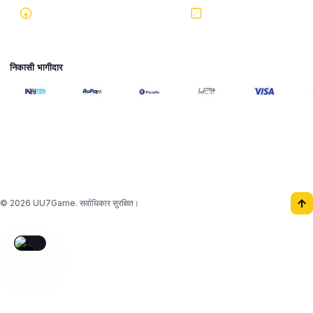
तुरंत निकासी
RNG प्रमाणित
निकासी भागीदार
अस्वीकरण:
सेवाएं असम, अरुणाचल प्रदेश, आंध्र प्रदेश, तेलंगाना, ओडिशा और नागालैंड में
उप
हैं।
18+
आयु के खिलाड़ियों के लिए। कृपया जिम्मेदारी से खेलें।
↑
© 2026 UU7Game. सर्वाधिकार सुरक्षित।